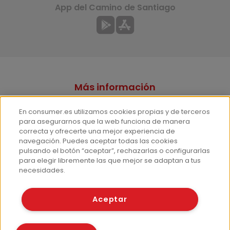
App del Camino de Santiago
Más información
¿Quiénes somos?
En consumer.es utilizamos cookies propias y de terceros
Hemeroteca
para asegurarnos que la web funciona de manera
correcta y ofrecerte una mejor experiencia de
Contacto
navegación. Puedes aceptar todas las cookies
pulsando el botón “aceptar”, rechazarlas o configurarlas
Prensa
para elegir libremente las que mejor se adaptan a tus
Corpus Lingüístico Consumer
necesidades.
© Fundación EROSKI
Aceptar
Aviso legal
Políticas de privacidad
Políticas de cookies