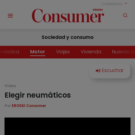
Castellano
Sociedad y consumo
méstica
Motor
Viajes
Vivienda
Nuevas t
Vídeo
Elegir neumáticos
Por
EROSKI Consumer