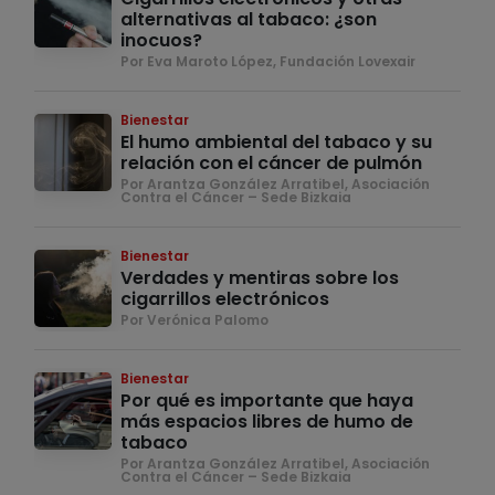
alternativas al tabaco: ¿son
inocuos?
Por Eva Maroto López, Fundación Lovexair
Bienestar
El humo ambiental del tabaco y su
relación con el cáncer de pulmón
Por Arantza González Arratibel, Asociación
Contra el Cáncer – Sede Bizkaia
Bienestar
Verdades y mentiras sobre los
cigarrillos electrónicos
Por Verónica Palomo
Bienestar
Por qué es importante que haya
más espacios libres de humo de
tabaco
Por Arantza González Arratibel, Asociación
Contra el Cáncer – Sede Bizkaia