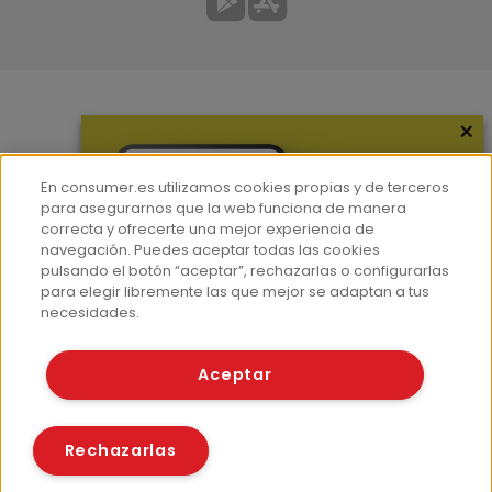
×
Más información
¿Quiénes somos?
En consumer.es utilizamos cookies propias y de terceros
Hemeroteca
para asegurarnos que la web funciona de manera
correcta y ofrecerte una mejor experiencia de
Contacto
navegación. Puedes aceptar todas las cookies
pulsando el botón “aceptar”, rechazarlas o configurarlas
Prensa
para elegir libremente las que mejor se adaptan a tus
Corpus Lingüístico Consumer
necesidades.
© Fundación EROSKI
Aceptar
Aviso legal
Políticas de privacidad
Políticas de cookies
Rechazarlas