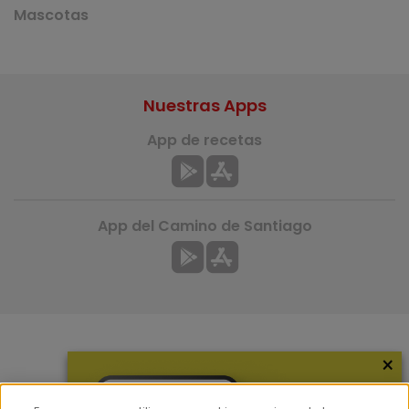
Mascotas
Nuestras Apps
App de recetas
App del Camino de Santiago
×
Más información
¿Quiénes somos?