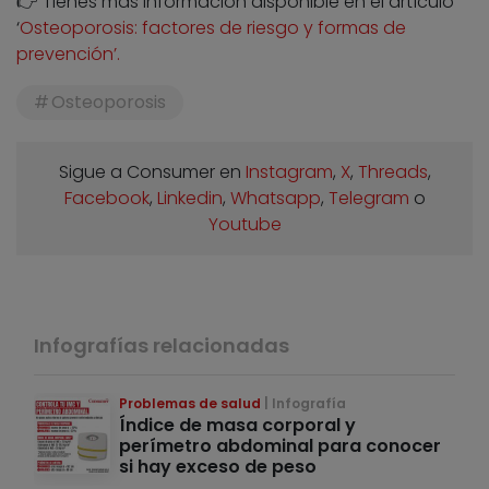
👉 Tienes más información disponible en el artículo
‘
Osteoporosis: factores de riesgo y formas de
prevención’.
Osteoporosis
Sigue a Consumer en
Instagram
,
X
,
Threads
,
Facebook
,
Linkedin
,
Whatsapp
,
Telegram
o
Youtube
Infografías relacionadas
Problemas de salud
Infografía
Índice de masa corporal y
perímetro abdominal para conocer
si hay exceso de peso