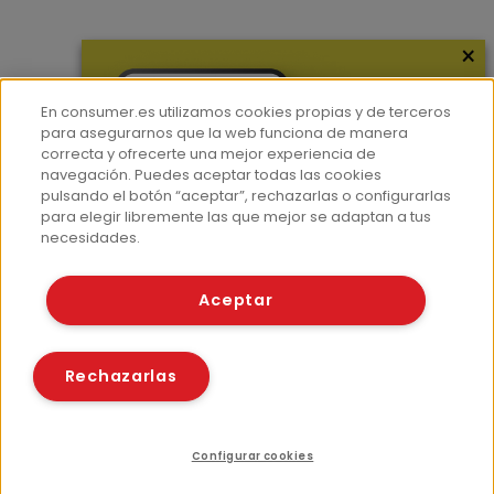
×
Más información
¿Quiénes somos?
En consumer.es utilizamos cookies propias y de terceros
Hemeroteca
para asegurarnos que la web funciona de manera
correcta y ofrecerte una mejor experiencia de
Contacto
navegación. Puedes aceptar todas las cookies
pulsando el botón “aceptar”, rechazarlas o configurarlas
Prensa
para elegir libremente las que mejor se adaptan a tus
Corpus Lingüístico Consumer
necesidades.
© Fundación EROSKI
Aceptar
Aviso legal
Políticas de privacidad
Políticas de cookies
Rechazarlas
Configurar cookies
Compartir