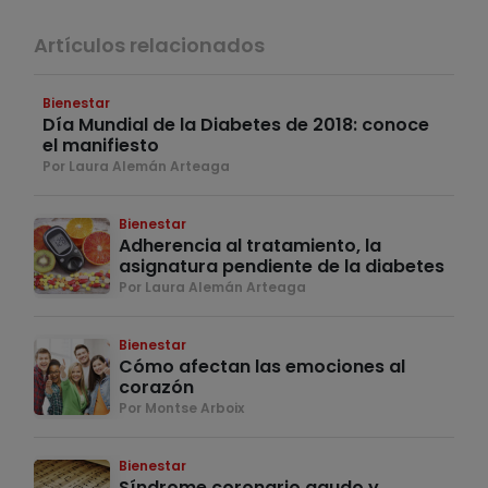
Artículos relacionados
Bienestar
Día Mundial de la Diabetes de 2018: conoce
el manifiesto
Por Laura Alemán Arteaga
Bienestar
Adherencia al tratamiento, la
asignatura pendiente de la diabetes
Por Laura Alemán Arteaga
Bienestar
Cómo afectan las emociones al
corazón
Por Montse Arboix
Bienestar
Síndrome coronario agudo y