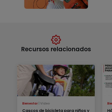
Recursos relacionados
Bienestar
Vídeo
Bi
Cascos de bicicleta para niños y
Há