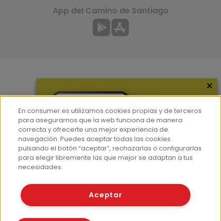
App del Camino de Santiago
×
Más información
¿Quiénes somos?
En consumer.es utilizamos cookies propias y de terceros
Hemeroteca
para asegurarnos que la web funciona de manera
correcta y ofrecerte una mejor experiencia de
Contacto
navegación. Puedes aceptar todas las cookies
pulsando el botón “aceptar”, rechazarlas o configurarlas
Prensa
para elegir libremente las que mejor se adaptan a tus
Corpus Lingüístico Consumer
necesidades.
© Fundación EROSKI
Aceptar
Aviso legal
Políticas de privacidad
Políticas de cookies