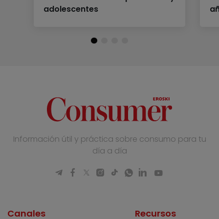
adolescentes
a
Información útil y práctica sobre consumo para tu
día a día
Canales
Recursos