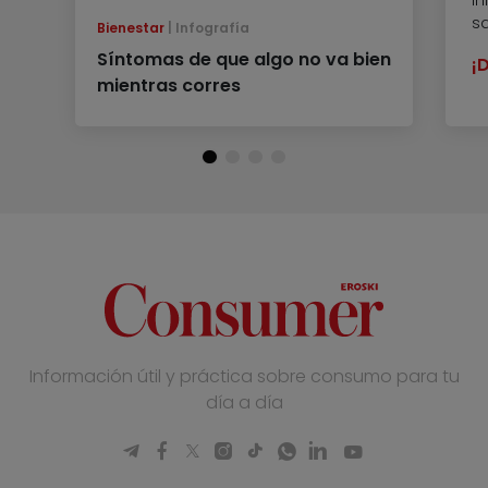
In
sa
Bienestar
Infografía
Síntomas de que algo no va bien
¡
mientras corres
Información útil y práctica sobre consumo para tu
día a día