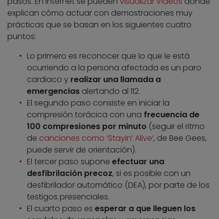
pasos. En Internet se pueden
visualizar vídeos
donde
explican cómo actuar con demostraciones muy
prácticas que se basan en los siguientes cuatro
puntos:
Lo primero es reconocer que lo que le está
ocurriendo a la persona afectada es un paro
cardiaco y
realizar una llamada a
emergencias
alertando al 112.
El segundo paso consiste en iniciar la
compresión torácica con una
frecuencia de
100 compresiones por minuto
(seguir el ritmo
de
canciones como ‘Stayin’ Alive
‘, de Bee Gees,
puede servir de orientación).
El tercer paso supone
efectuar una
desfibrilación precoz
, si es posible con un
desfibrilador automático (DEA), por parte de los
testigos presenciales.
El cuarto paso es
esperar a que lleguen los