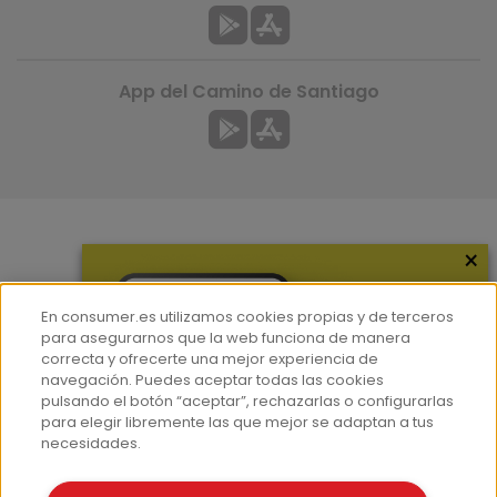
App del Camino de Santiago
×
Más información
¿Quiénes somos?
En consumer.es utilizamos cookies propias y de terceros
Hemeroteca
para asegurarnos que la web funciona de manera
correcta y ofrecerte una mejor experiencia de
Contacto
navegación. Puedes aceptar todas las cookies
pulsando el botón “aceptar”, rechazarlas o configurarlas
Prensa
para elegir libremente las que mejor se adaptan a tus
Corpus Lingüístico Consumer
necesidades.