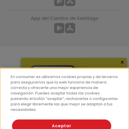
App del Camino de Santiago
×
Más información
¿Quiénes somos?
En consumer.es utilizamos cookies propias y de terceros
Hemeroteca
para asegurarnos que la web funciona de manera
correcta y ofrecerte una mejor experiencia de
Contacto
navegación. Puedes aceptar todas las cookies
pulsando el botón “aceptar”, rechazarlas o configurarlas
Prensa
para elegir libremente las que mejor se adaptan a tus
Corpus Lingüístico Consumer
necesidades.
© Fundación EROSKI
Aceptar