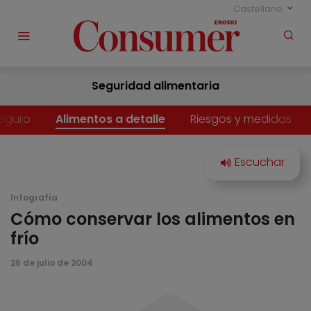
Castellano
Seguridad alimentaria
eguro
Alimentos a detalle
Riesgos y medidas
Infografía
Cómo conservar los alimentos en
frío
26 de julio de 2004