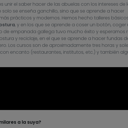
s unir el saber hacer de las abuelas con los intereses de 
o solo se enseña ganchillo, sino que se aprende a hacer
 más prácticos y modernos. Hemos hecho talleres básico
ostura
, y en los que se aprende a coser un botón, coger
urso de empanada gallega tuvo mucho éxito y esperamos re
tura y reciclaje, en el que se aprende a hacer fundas de
ero. Los cursos son de aproximadamente tres horas y so
on encanto (restaurantes, institutos, etc.) y también al
milares a la suya?