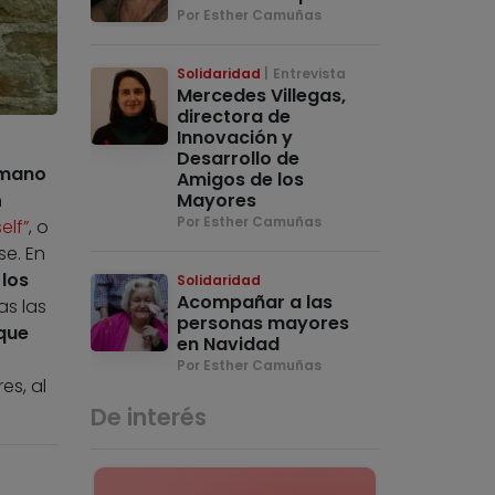
Por Esther Camuñas
Solidaridad
Entrevista
Mercedes Villegas,
directora de
Innovación y
Desarrollo de
 mano
Amigos de los
Mayores
n
Por Esther Camuñas
elf”
, o
e. En
 los
Solidaridad
Acompañar a las
as las
personas mayores
 que
en Navidad
.
Por Esther Camuñas
es, al
De interés