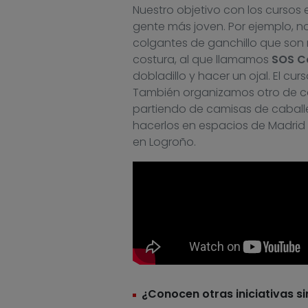
Nuestro objetivo con los cursos e
gente más joven. Por ejemplo, n
colgantes de ganchillo que son
costura, al que llamamos
SOS C
dobladillo y hacer un ojal. El c
También organizamos otro de cos
partiendo de camisas de caball
hacerlos en espacios de Madrid c
en Logroño.
¿Conocen otras iniciativas si