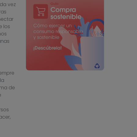
ada vez
ras
nectar
e los
mos
anas
iempre
la
orma de
e
rsos
acer,