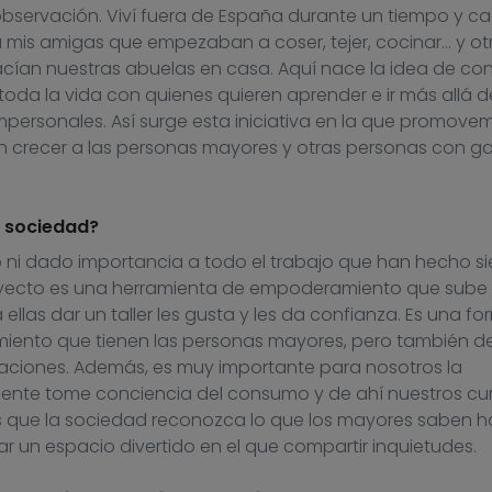
observación. Viví fuera de España durante un tiempo y c
 mis amigas que empezaban a coser, tejer, cocinar… y ot
cían nuestras abuelas en casa. Aquí nace la idea de co
toda la vida con quienes quieren aprender e ir más allá d
mpersonales. Así surge esta iniciativa en la que promove
n crecer a las personas mayores y otras personas con g
a sociedad?
ni dado importancia a todo el trabajo que han hecho s
royecto es una herramienta de empoderamiento que sube 
ellas dar un taller les gusta y les da confianza. Es una f
cimiento que tienen las personas mayores, pero también d
eraciones. Además, es muy importante para nosotros la
 gente tome conciencia del consumo y de ahí nuestros cu
s que la sociedad reconozca lo que los mayores saben h
ar un espacio divertido en el que compartir inquietudes.