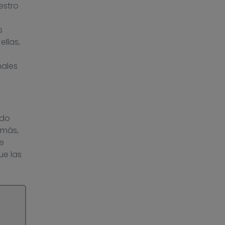
estro
s
llas,
nales
ndo
emás,
e
ue las