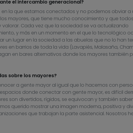
ante el intercambio generacional?
d en la que estamos conectados y no podemos obviar a
 los mayores, que tiene mucho conocimiento y que todo
 valorar. Cada vez que la sociedad se va actualizando
iento, y más en un momento en el que lo tecnológico o
r un lugar en la sociedad a las abuelas que no lo han te
es en barrios de toda la vida (Lavapiés, Malasaña, Cham
hagan en bares alternativos donde los mayores también
das sobre los mayores?
conocer a gente mayor al igual que lo hacemos con pers
espacios donde conectar con gente mayor, es difícil derr
res son divertidos, rígidos, se equivocan y también sabe
os querido mostrar una imagen moderna, positiva y div
nizaciones que trabajan la parte asistencial. Nosotros 