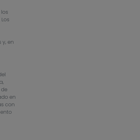
 los
 Los
 y, en
del
a,
 de
ado en
as con
mento