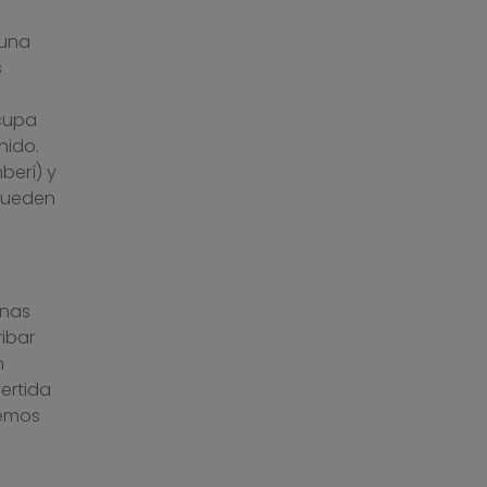
 una
s
cupa
nido.
berí) y
 pueden
onas
ibar
n
ertida
hemos