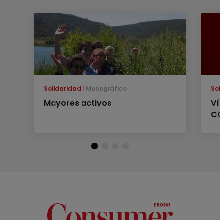
Solidaridad
Monográfico
So
Mayores activos
Ví
C