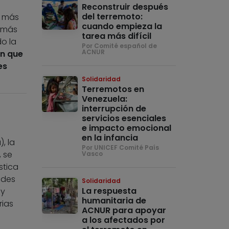
Reconstruir después
del terremoto:
o más
cuando empieza la
y más
tarea más difícil
o la
Por Comité español de
ACNUR
ón que
es
Solidaridad
Terremotos en
Venezuela:
interrupción de
servicios esenciales
e impacto emocional
en la infancia
, la
Por UNICEF Comité País
, se
Vasco
stica
ades
Solidaridad
La respuesta
 y
humanitaria de
rias
ACNUR para apoyar
a los afectados por