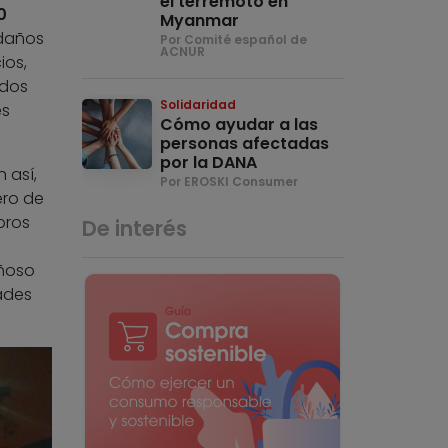
el terremoto en
0
Myanmar
 daños
Por Comité español de
ACNUR
ios,
ados
Solidaridad
es
Cómo ayudar a las
personas afectadas
por la DANA
 así,
Por EROSKI Consumer
ero de
bros
De interés
añoso
ades