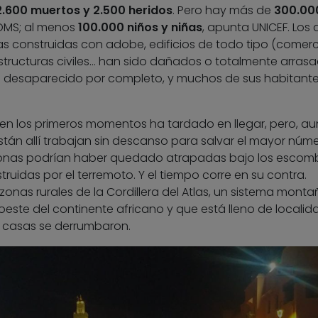
.600 muertos y 2.500 heridos
. Pero hay más de
300.00
 OMS; al menos
100.000 niños y niñas
, apunta UNICEF. Los
as construidas con adobe, edificios de todo tipo (comerc
raestructuras civiles… han sido dañados o totalmente arras
han desaparecido por completo, y muchos de sus habitant
en los primeros momentos ha tardado en llegar, pero, aun
stán allí trabajan sin descanso para salvar el mayor núm
rsonas podrían haber quedado atrapadas bajo los escom
truidas por el terremoto. Y el tiempo corre en su contra.
onas rurales de la Cordillera del Atlas, un sistema mont
oeste del continente africano y que está lleno de localid
 casas se derrumbaron.