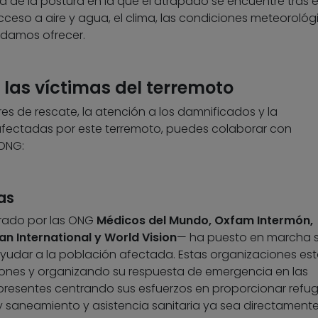
á de la postura en la que el atrapado se encuentre tras e
cceso a aire y agua, el clima, las condiciones meteorológ
odamos ofrecer.
las víctimas del terremoto
ores de rescate, la atención a los damnificados y la
afectadas por este terremoto, puedes colaborar con
 ONG:
as
rado por las ONG
Médicos del Mundo, Oxfam Intermón,
lan International y World Vision
— ha puesto en marcha 
yudar a la población afectada. Estas organizaciones es
iones y organizando su respuesta de emergencia en las
 presentes centrando sus esfuerzos en proporcionar refug
 saneamiento y asistencia sanitaria ya sea directamente