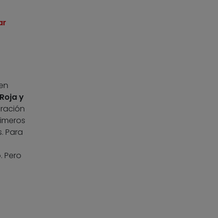
ar
 en
Roja y
eración
rimeros
. Para
. Pero