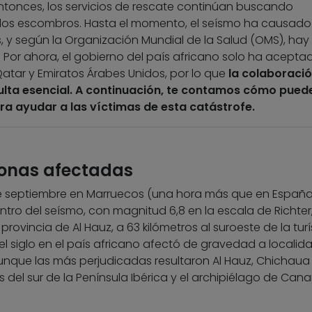
ntonces, los servicios de rescate continúan buscando
re los escombros. Hasta el momento, el seísmo ha causad
s, y según la Organización Mundial de la Salud (OMS), ha
Por ahora, el gobierno del país africano solo ha aceptad
atar y Emiratos Árabes Unidos, por lo que
la colaboraci
ulta esencial. A continuación, te contamos cómo pued
ra ayudar a las víctimas de esta catástrofe.
sonas afectadas
de septiembre en Marruecos (una hora más que en España)
entro del seísmo, con magnitud 6,8 en la escala de Richter
a provincia de Al Hauz, a 63 kilómetros al suroeste de la turí
l siglo en el país africano afectó de gravedad a localid
nque las más perjudicadas resultaron Al Hauz, Chichaua
 del sur de la Península Ibérica y el archipiélago de Cana