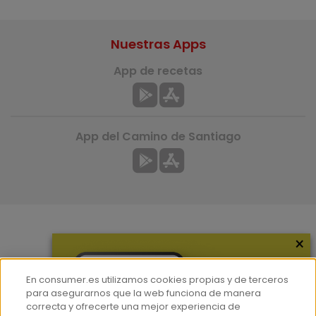
Nuestras Apps
App de recetas
App del Camino de Santiago
×
Más información
¿Quiénes somos?
En consumer.es utilizamos cookies propias y de terceros
Hemeroteca
para asegurarnos que la web funciona de manera
correcta y ofrecerte una mejor experiencia de
Contacto