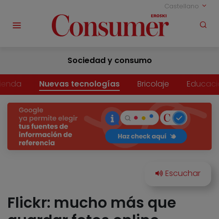
Castellano
Sociedad y consumo
vienda
Nuevas tecnologías
Bricolaje
Educaci
Flickr: mucho más que