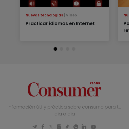
Nuevas tecnologías
Vídeo
Nu
Practicar idiomas en Internet
Po
re
Información útil y práctica sobre consumo para tu
día a día