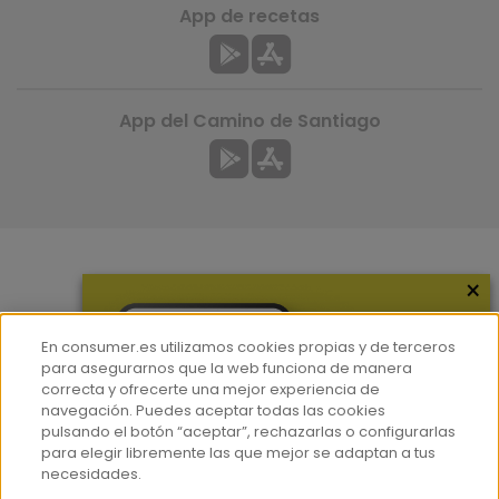
App de recetas
App del Camino de Santiago
×
Más información
¿Quiénes somos?
En consumer.es utilizamos cookies propias y de terceros
Hemeroteca
para asegurarnos que la web funciona de manera
correcta y ofrecerte una mejor experiencia de
Contacto
navegación. Puedes aceptar todas las cookies
pulsando el botón “aceptar”, rechazarlas o configurarlas
Prensa
para elegir libremente las que mejor se adaptan a tus
Corpus Lingüístico Consumer
necesidades.