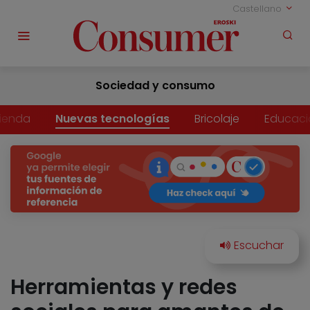
Castellano
Sociedad y consumo
vienda
Nuevas tecnologías
Bricolaje
Educaci
Herramientas y redes