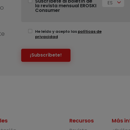
Suscríbete al boletín de
ES
la revista mensual EROSKI
no
Consumer
He leído y acepto las
políticas de
te
privacidad
¡Subscríbete!
les
Recursos
Más in