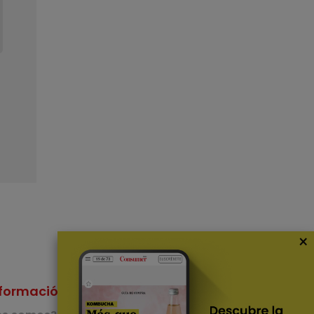
×
formación
Nuestras Apps