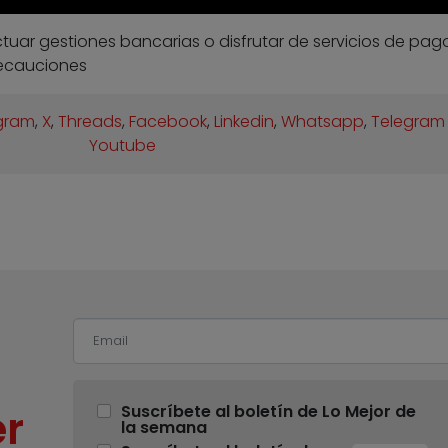
ectuar gestiones bancarias o disfrutar de servicios de pag
recauciones
gram
,
X
,
Threads
,
Facebook
,
Linkedin
,
Whatsapp
,
Telegram
Youtube
r
Suscríbete al boletín de Lo Mejor de
la semana