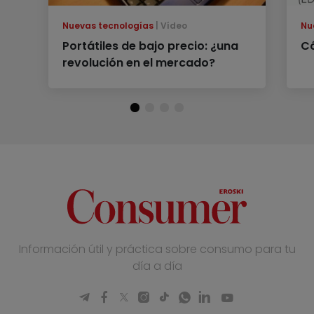
Nuevas tecnologías
Vídeo
Nu
Portátiles de bajo precio: ¿una
Có
revolución en el mercado?
Información útil y práctica sobre consumo para tu
día a día