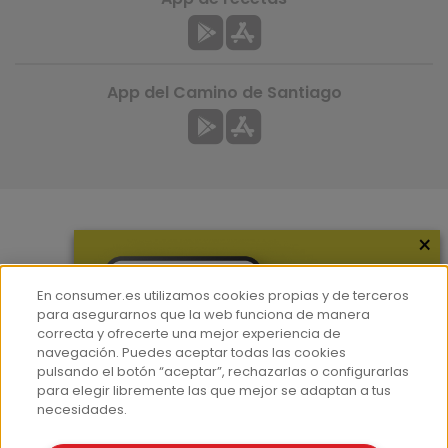
App del Camino de Santiago
×
Más información
¿Quiénes somos?
En consumer.es utilizamos cookies propias y de terceros
Hemeroteca
para asegurarnos que la web funciona de manera
correcta y ofrecerte una mejor experiencia de
Contacto
navegación. Puedes aceptar todas las cookies
pulsando el botón “aceptar”, rechazarlas o configurarlas
Prensa
para elegir libremente las que mejor se adaptan a tus
Corpus Lingüístico Consumer
necesidades.