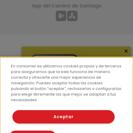
App del Camino de Santiago
×
Más información
¿Quiénes somos?
En consumer.es utilizamos cookies propias y de terceros
Hemeroteca
para asegurarnos que la web funciona de manera
correcta y ofrecerte una mejor experiencia de
Contacto
navegación. Puedes aceptar todas las cookies
pulsando el botón “aceptar”, rechazarlas o configurarlas
Prensa
para elegir libremente las que mejor se adaptan a tus
Corpus Lingüístico Consumer
necesidades.
© Fundación EROSKI
Aceptar
Aviso legal
Políticas de privacidad
Políticas de cookies