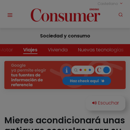
Castellano
Sociedad y consumo
Motor
Viajes
Vivienda
Nuevas tecnologías
Mieres acondicionará unas