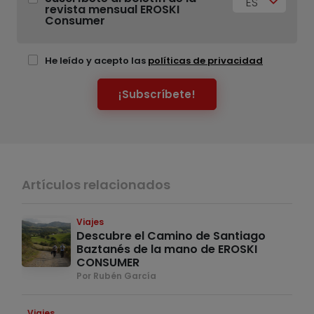
ES
revista mensual EROSKI
Consumer
He leído y acepto las
políticas de privacidad
¡Subscríbete!
Artículos relacionados
Viajes
Descubre el Camino de Santiago
Baztanés de la mano de EROSKI
CONSUMER
Por Rubén García
Viajes