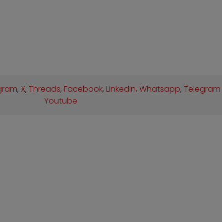
gram
,
X
,
Threads
,
Facebook
,
Linkedin
,
Whatsapp
,
Telegram
Youtube