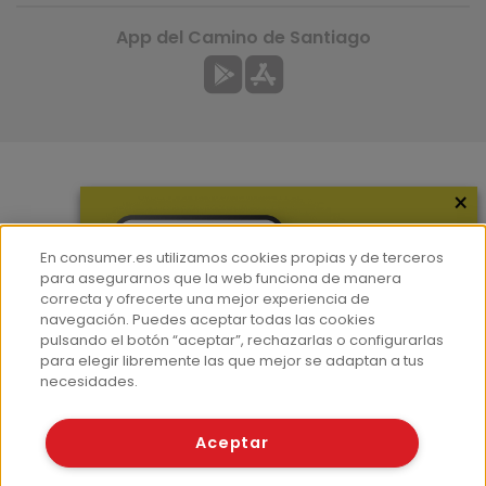
App del Camino de Santiago
×
Más información
¿Quiénes somos?
En consumer.es utilizamos cookies propias y de terceros
Hemeroteca
para asegurarnos que la web funciona de manera
correcta y ofrecerte una mejor experiencia de
Contacto
navegación. Puedes aceptar todas las cookies
pulsando el botón “aceptar”, rechazarlas o configurarlas
Prensa
para elegir libremente las que mejor se adaptan a tus
Corpus Lingüístico Consumer
necesidades.
© Fundación EROSKI
Aceptar
Aviso legal
Políticas de privacidad