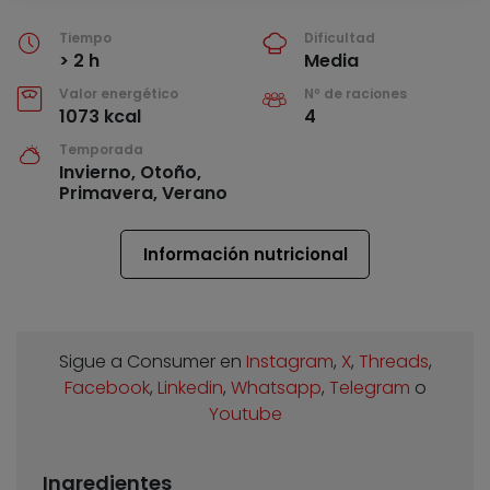
Tiempo
Dificultad
> 2 h
Media
Valor energético
Nº de raciones
1073 kcal
4
Temporada
Invierno, Otoño,
Primavera, Verano
Información nutricional
Sigue a Consumer en
Instagram
,
X
,
Threads
,
Facebook
,
Linkedin
,
Whatsapp
,
Telegram
o
Youtube
Ingredientes