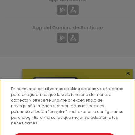
App del Camino de Santiago
×
Más información
¿Quiénes somos?
En consumer.es utilizamos cookies propias y de terceros
Hemeroteca
para asegurarnos que la web funciona de manera
correcta y ofrecerte una mejor experiencia de
Contacto
navegación. Puedes aceptar todas las cookies
pulsando el botón “aceptar”, rechazarlas o configurarlas
Prensa
para elegir libremente las que mejor se adaptan a tus
Corpus Lingüístico Consumer
necesidades.