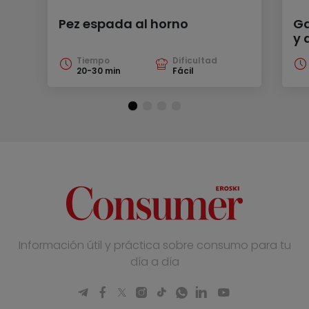
Pez espada al horno
Ga
y 
Tiempo
Dificultad
20-30 min
Fácil
Información útil y práctica sobre consumo para tu
día a día