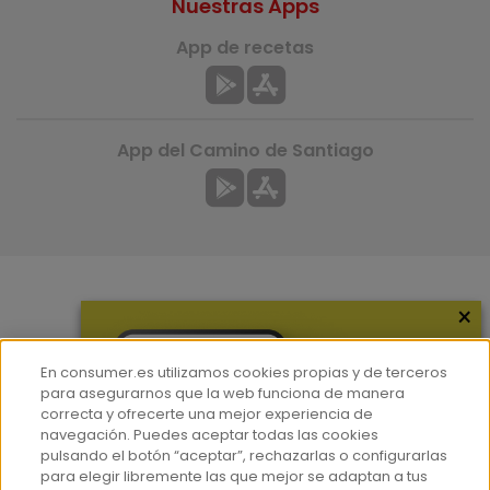
Nuestras Apps
App de recetas
App del Camino de Santiago
×
Más información
¿Quiénes somos?
En consumer.es utilizamos cookies propias y de terceros
Hemeroteca
para asegurarnos que la web funciona de manera
correcta y ofrecerte una mejor experiencia de
Contacto
navegación. Puedes aceptar todas las cookies
pulsando el botón “aceptar”, rechazarlas o configurarlas
Prensa
para elegir libremente las que mejor se adaptan a tus