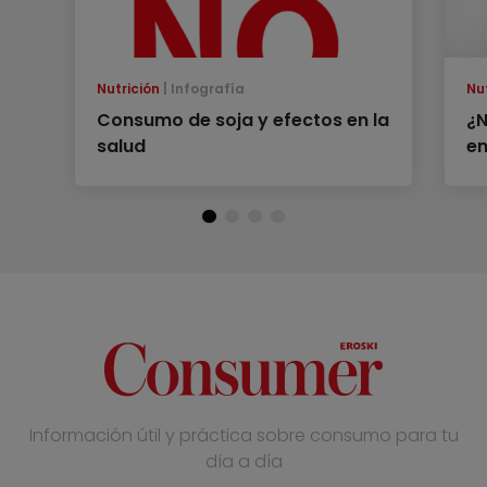
Nutrición
Infografía
Nu
Consumo de soja y efectos en la
¿N
salud
en
Información útil y práctica sobre consumo para tu
día a día