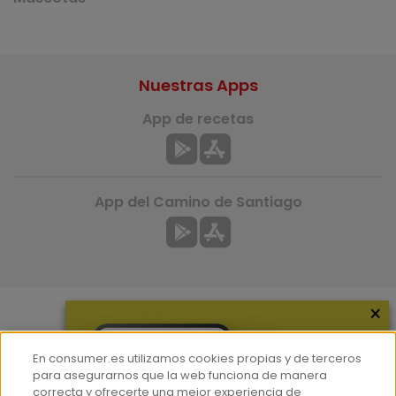
Nuestras Apps
App de recetas
App del Camino de Santiago
×
Más información
En consumer.es utilizamos cookies propias y de terceros
¿Quiénes somos?
para asegurarnos que la web funciona de manera
correcta y ofrecerte una mejor experiencia de