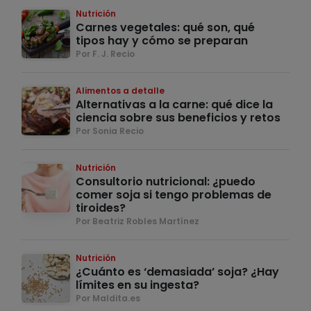
Nutrición
Carnes vegetales: qué son, qué
tipos hay y cómo se preparan
Por F. J. Recio
Alimentos a detalle
Alternativas a la carne: qué dice la
ciencia sobre sus beneficios y retos
Por Sonia Recio
Nutrición
Consultorio nutricional: ¿puedo
comer soja si tengo problemas de
tiroides?
Por Beatriz Robles Martínez
Nutrición
¿Cuánto es ‘demasiada’ soja? ¿Hay
límites en su ingesta?
Por Maldita.es