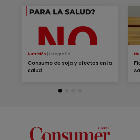
Nutrición
Infografía
Nu
Consumo de soja y efectos en la
Fi
salud
sa