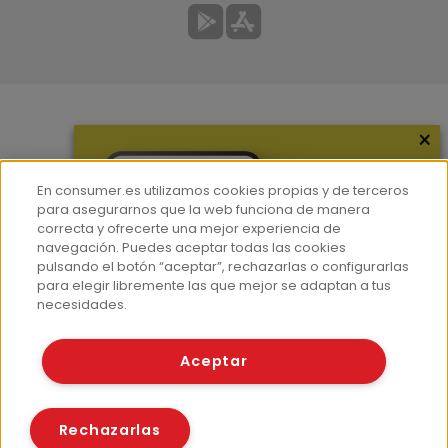
×
Más información
¿Quiénes somos?
En consumer.es utilizamos cookies propias y de terceros
Hemeroteca
para asegurarnos que la web funciona de manera
correcta y ofrecerte una mejor experiencia de
Contacto
navegación. Puedes aceptar todas las cookies
pulsando el botón “aceptar”, rechazarlas o configurarlas
Prensa
para elegir libremente las que mejor se adaptan a tus
Corpus Lingüístico Consumer
necesidades.
© Fundación EROSKI
Aceptar
Aviso legal
Políticas de privacidad
Políticas de cookies
Rechazarlas