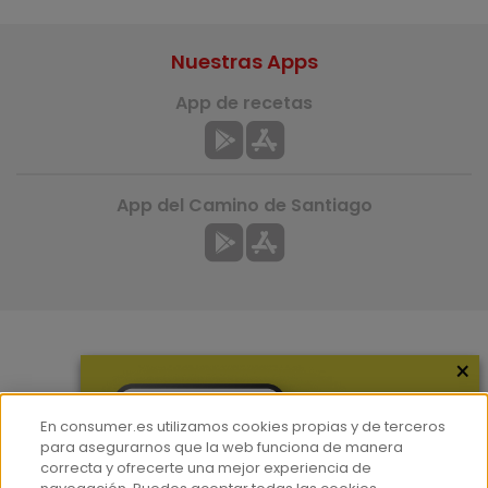
Nuestras Apps
App de recetas
App del Camino de Santiago
×
Más información
¿Quiénes somos?
En consumer.es utilizamos cookies propias y de terceros
Hemeroteca
para asegurarnos que la web funciona de manera
correcta y ofrecerte una mejor experiencia de
Contacto