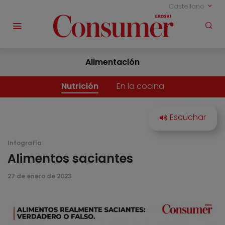
Castellano
Alimentación
Nutrición
En la cocina
Infografía
Alimentos saciantes
27 de enero de 2023