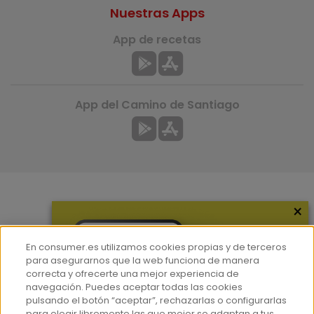
Nuestras Apps
App de recetas
App del Camino de Santiago
×
Más información
¿Quiénes somos?
En consumer.es utilizamos cookies propias y de terceros
Hemeroteca
para asegurarnos que la web funciona de manera
correcta y ofrecerte una mejor experiencia de
Contacto
navegación. Puedes aceptar todas las cookies
pulsando el botón “aceptar”, rechazarlas o configurarlas
Prensa
para elegir libremente las que mejor se adaptan a tus