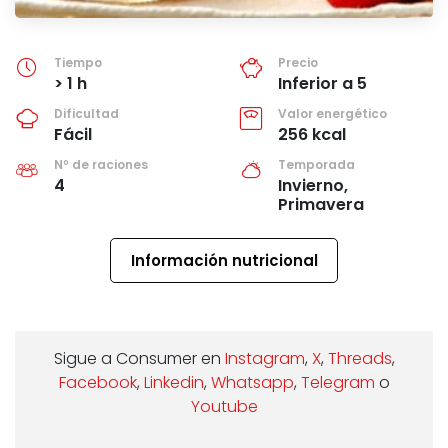
Tiempo
Precio
> 1 h
Inferior a 5
Dificultad
Valor energético
Fácil
256 kcal
Nº de raciones
Temporada
4
Invierno,
Primavera
Información nutricional
Sigue a Consumer en
Instagram
,
X
,
Threads
,
Facebook
,
Linkedin
,
Whatsapp
,
Telegram
o
Youtube