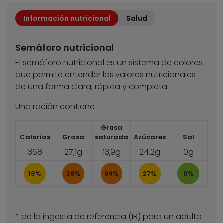
Información nutricional
Salud
Semáforo nutricional
El semáforo nutricional es un sistema de colores
que permite entender los valores nutricionales
de una forma clara, rápida y completa.
Una ración contiene
Grasa
Calorías
Grasa
saturada
Azúcares
Sal
368
27,1g
13,9g
24,2g
0g
18%
39%
69%
27%
0%
* de la ingesta de referencia (IR) para un adulto