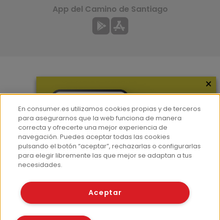
App del Camino de Santiago
×
Más información
¿Quiénes somos?
En consumer.es utilizamos cookies propias y de terceros
Hemeroteca
para asegurarnos que la web funciona de manera
correcta y ofrecerte una mejor experiencia de
Contacto
navegación. Puedes aceptar todas las cookies
pulsando el botón “aceptar”, rechazarlas o configurarlas
Prensa
para elegir libremente las que mejor se adaptan a tus
Corpus Lingüístico Consumer
necesidades.
© Fundación EROSKI
Aceptar
Aviso legal
Políticas de privacidad
Políticas de cookies