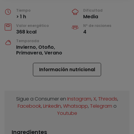
Tiempo
Dificultad
> 1 h
Media
Valor energético
Nº de raciones
368 kcal
4
Temporada
Invierno, Otoño,
Primavera, Verano
Información nutricional
Sigue a Consumer en
Instagram
,
X
,
Threads
,
Facebook
,
Linkedin
,
Whatsapp
,
Telegram
o
Youtube
Ingredientes