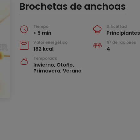
Brochetas de anchoas
Tiempo
Dificultad
< 5 min
Principiante
Valor energético
Nº de raciones
182 kcal
4
Temporada
Invierno, Otoño,
Primavera, Verano