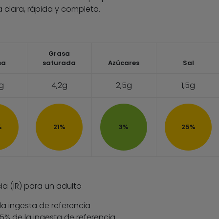
 clara, rápida y completa.
Grasa
sa
saturada
Azúcares
Sal
2g
4,2g
2,5g
1,5g
%
21%
3%
25%
ia (IR) para un adulto
la ingesta de referencia
 35% de la ingesta de referencia