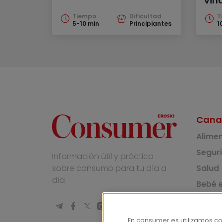
vin
Tiempo
Dificultad
T
5-10 min
Principiantes
1
Cana
Alime
Segur
Información útil y práctica
Salud
sobre consumo para tu día a
día
Bebé e
Medio
Socie
En consumer.es utilizamos c