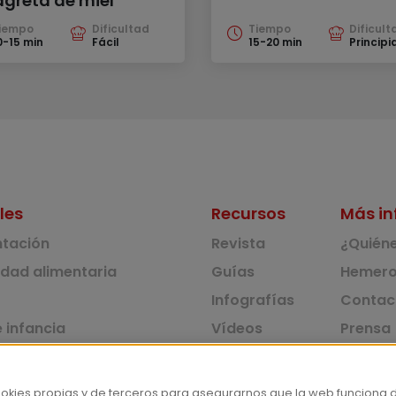
agreta de miel
iempo
Dificultad
Tiempo
Dificult
0-15 min
Fácil
15-20 min
Principi
les
Recursos
Más in
ntación
Revista
¿Quién
idad alimentaria
Guías
Hemero
Infografías
Contac
 infancia
Vídeos
Prensa
 ambiente y solidaridad
Monográficos
Corpus 
Consu
dad y consumo
ookies propias y de terceros para asegurarnos que la web funciona 