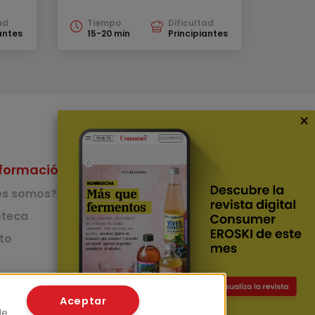
ad
Tiempo
Dificultad
antes
15-20 min
Principiantes
×
formación
Nuestras Apps
es somos?
App de recetas
teca
to
App del Camino de
Santiago
Lingüístico
mer
Aceptar
de