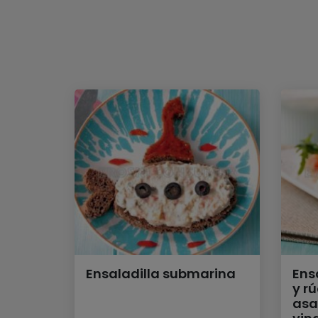
Ensaladilla submarina
Ens
y r
asa