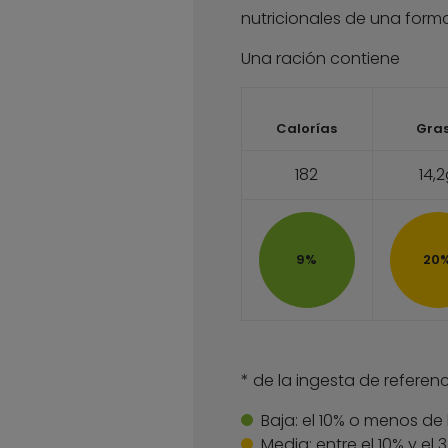
nutricionales de una forma
Una ración contiene
Calorías
Gra
182
14,
9%
20
* de la ingesta de referenc
Baja:
el 10% o menos de 
Media:
entre el 10% y el