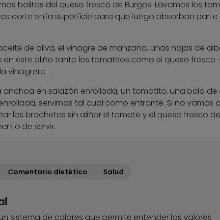
os bolitas del queso fresco de Burgos. Lavamos los tom
s corte en la superficie para que luego absorban parte 
aceite de oliva, el vinagre de manzana, unas hojas de a
 en este aliño tanto los tomatitos como el queso fresco 
la vinagreta-.
a anchoa en salazón enrollada, un tomatito, una bola de
rollada, servimos tal cual como entrante. Si no vamos a 
las brochetas sin aliñar el tomate y el queso fresco d
ento de servir.
Comentario dietético
Salud
al
 un sistema de colores que permite entender los valores