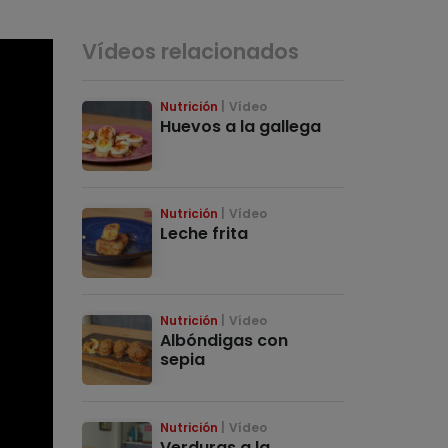
Vídeos relacionados
Nutrición
Vídeo
Huevos a la gallega
Nutrición
Vídeo
Leche frita
Nutrición
Vídeo
Albóndigas con
sepia
Nutrición
Vídeo
Verduras a la