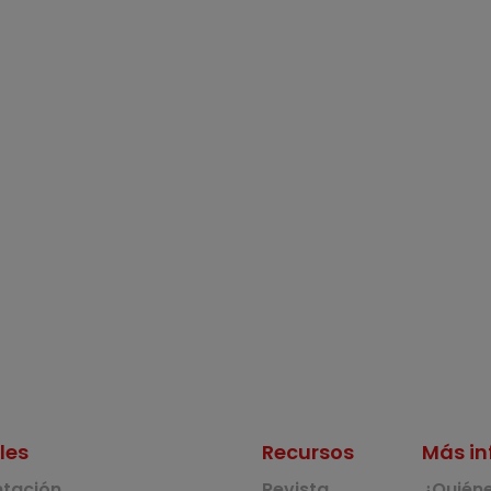
les
Recursos
Más in
ntación
Revista
¿Quién