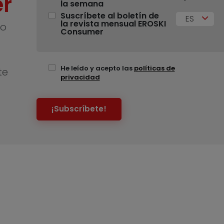
r
la semana
Suscríbete al boletín de
ES
la revista mensual EROSKI
no
Consumer
He leído y acepto las
políticas de
te
privacidad
¡Subscríbete!