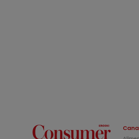
Cana
Alime