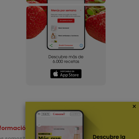
×
formación
Nuestras Apps
es somos?