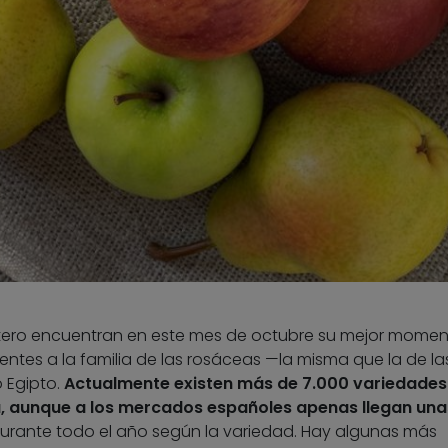
utero encuentran en este mes de octubre su mejor momen
ntes a la familia de las rosáceas —la misma que la de la
 Egipto.
Actualmente existen más de 7.000 variedades
, aunque a los mercados españoles apenas llegan una
 durante todo el año según la variedad. Hay algunas más