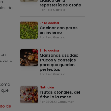
clásico de la
En
repostería de otoño
pios de
Por Peio Gartzia
En la cocina
Cocinar con peras
en invierno
Por Peio Gartzia
s
En la cocina
, un
Manzanas asadas:
trucos y consejos
lavar a
para que queden
perfectas
Por Peio Gartzia
como
Nutrición
s que
Frutas otoñales, del
árbol a la mesa
Por EROSKI Consumer
ato de