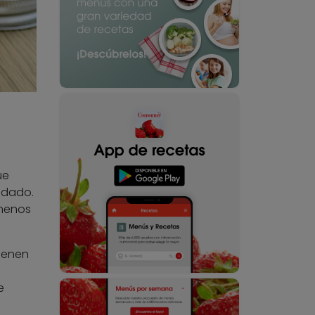
ue
uidado.
 menos
tienen
e