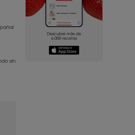
mpañar
ndo sin
.