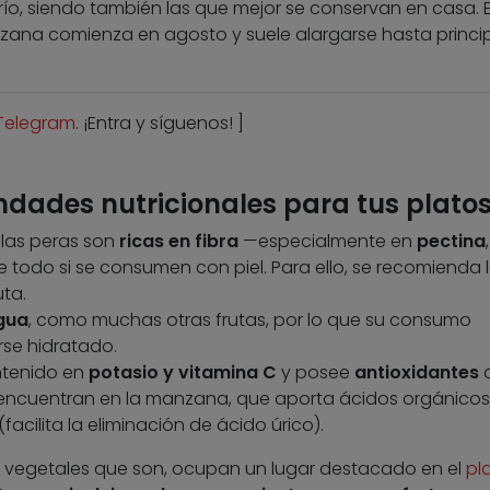
o, siendo también las que mejor se conservan en casa. 
ana comienza en agosto y suele alargarse hasta princi
Telegram
. ¡Entra y síguenos! ]
dades nutricionales para tus plato
las peras son
ricas en fibra
—especialmente en
pectina
re todo si se consumen con piel. Para ello, se recomienda 
uta.
gua
, como muchas otras frutas, por lo que su consumo
se hidratado.
ntenido en
potasio y vitamina C
y posee
antioxidantes
e encuentran en la manzana, que aporta ácidos orgánico
facilita la eliminación de ácido úrico).
 vegetales que son, ocupan un lugar destacado en el
pl