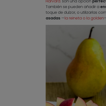
Harvard
. son una opción
perfect
También se pueden añadir a
en
toque de dulzor, o utilizarlas c
asadas
—
la reineta o la golden
—