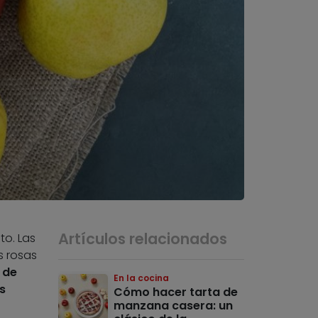
Artículos relacionados
to. Las
s rosas
 de
En la cocina
s
Cómo hacer tarta de
manzana casera: un