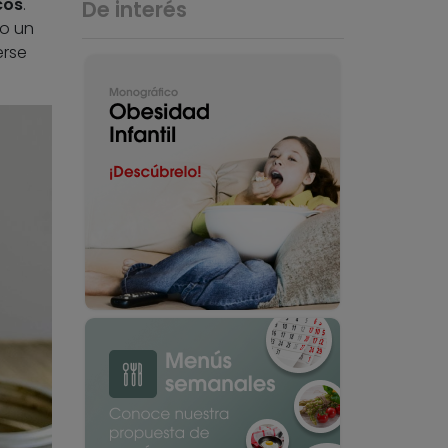
cos
.
De interés
do un
rse