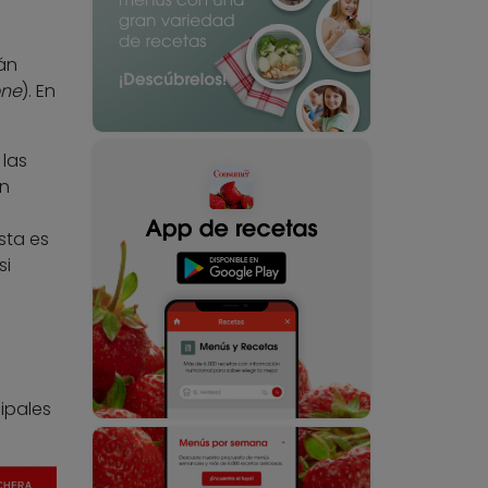
án
ne
). En
 las
en
sta es
si
ipales