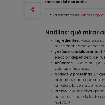
marcas del mercado.
[ 📌 Ya estamos en
WhatsApp
y
Natillas: qué mirar 
Ingredientes.
Mejor si se u
nutricional, como leche en
¿Azúcar o edulcorantes?
elección dependerá de nue
Azúcares.
Si optamos por v
valores más bajos.
Grasas y proteínas.
En gen
producto, dado que suelen 
la nata o la yema de huevo
Precio.
Puede haber grandes
características de los ingre
huevo…).