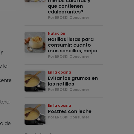
menos calorías y
que contienen
edulcorantes?
Por EROSKI Consumer
Nutrición
Natillas listas para
consumir: cuanto
más sencillas, mejor
 y
Por EROSKI Consumer
e la
En la cocina
Evitar los grumos en
sente
las natillas
Por EROSKI Consumer
tera,
En la cocina
Postres con leche
Por EROSKI Consumer
ia de