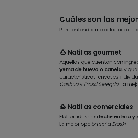
Cuáles son las mejor
Para entender mejor las caracterí
🍮 Natillas gourmet
Aquellas que cuentan con ingred
yema de huevo o canela
, y qu
características: envases individ
Goshua
y
Eroski Seleqtia
. La mej
🍮 Natillas comerciales
Elaboradas con
leche entera y 
La mejor opción sería
Eroski
.