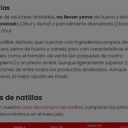
rías
ar de azúcares añadidos,
no llevan yema
de huevo y est
snatad
a (
Dhul
y
Reina
) o parcialmente desnatada (
Dano
a
Dhul
.
atillas
Mahala
, que cuentan con ingredientes propios de
tera, yema de huevo y canela, pero con características 
ales, como el formato de venta (en paquetes de cuatro
leno) y un precio similar, aunque ligeramente superior. E
ciones de entre todos los productos analizados. Aunque 
ecio, la mejor opción es
Eroski
.
 de natillas
en nuestra
Guía de compra de natillas
, comparan los princ
 encontramos en el mercado: