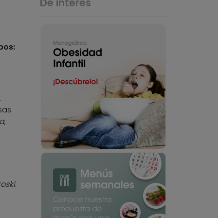
De interés
pos:
,
sas
a
,
roski
.