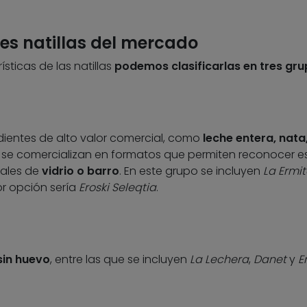
es natillas del mercado
sticas de las natillas
podemos clasificarlas en tres gru
ientes de alto valor comercial, como
leche entera, nata
e se comercializan en formatos que permiten reconocer e
uales de
vidrio o barro
. En este grupo se incluyen
La Ermit
or opción sería
Eroski Seleqtia
.
sin huevo
, entre las que se incluyen
La Lechera
,
Danet
y
E