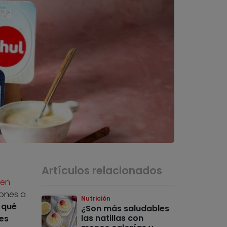
Artículos relacionados
en
iones a
Nutrición
 qué
¿Son más saludables
las natillas con
es