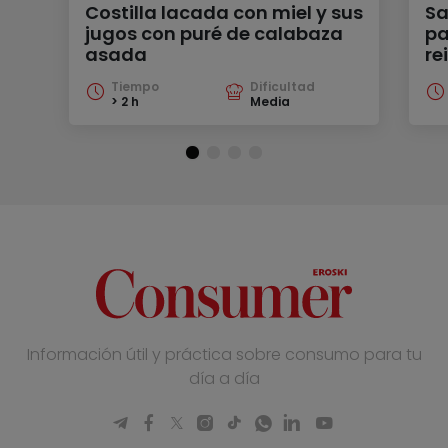
Costilla lacada con miel y sus
Sa
jugos con puré de calabaza
pa
asada
re
Tiempo
Dificultad
> 2 h
Media
Información útil y práctica sobre consumo para tu
día a día