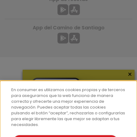
App del Camino de Santiago
×
Más información
¿Quiénes somos?
En consumer.es utilizamos cookies propias y de terceros
Hemeroteca
para asegurarnos que la web funciona de manera
correcta y ofrecerte una mejor experiencia de
Contacto
navegación. Puedes aceptar todas las cookies
pulsando el botón “aceptar”, rechazarlas o configurarlas
Prensa
para elegir libremente las que mejor se adaptan a tus
Corpus Lingüístico Consumer
necesidades.