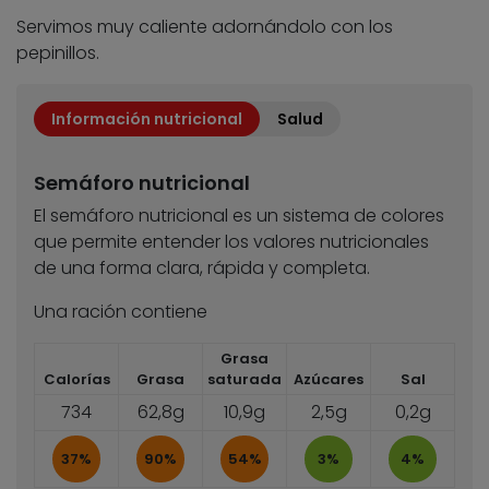
Servimos muy caliente adornándolo con los
pepinillos.
Información nutricional
Salud
Semáforo nutricional
El semáforo nutricional es un sistema de colores
que permite entender los valores nutricionales
de una forma clara, rápida y completa.
Una ración contiene
Grasa
Calorías
Grasa
saturada
Azúcares
Sal
734
62,8g
10,9g
2,5g
0,2g
37%
90%
54%
3%
4%