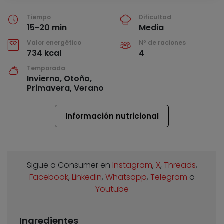
Tiempo
Dificultad
15-20 min
Media
Valor energético
Nº de raciones
734 kcal
4
Temporada
Invierno, Otoño,
Primavera, Verano
Información nutricional
Sigue a Consumer en
Instagram
,
X
,
Threads
,
Facebook
,
Linkedin
,
Whatsapp
,
Telegram
o
Youtube
Ingredientes