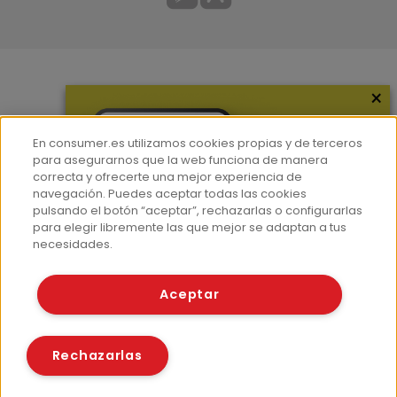
×
Más información
¿Quiénes somos?
En consumer.es utilizamos cookies propias y de terceros
Hemeroteca
para asegurarnos que la web funciona de manera
correcta y ofrecerte una mejor experiencia de
Contacto
navegación. Puedes aceptar todas las cookies
pulsando el botón “aceptar”, rechazarlas o configurarlas
Prensa
para elegir libremente las que mejor se adaptan a tus
Corpus Lingüístico Consumer
necesidades.
© Fundación EROSKI
Aceptar
Aviso legal
Políticas de privacidad
Políticas de cookies
Rechazarlas