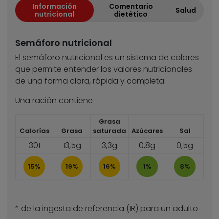
Información
Comentario
Salud
nutricional
dietético
Semáforo nutricional
El semáforo nutricional es un sistema de colores
que permite entender los valores nutricionales
de una forma clara, rápida y completa.
Una ración contiene
Grasa
Calorías
Grasa
saturada
Azúcares
Sal
301
13,5g
3,3g
0,8g
0,5g
15%
19%
16%
1%
8%
* de la ingesta de referencia (IR) para un adulto