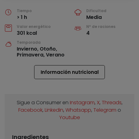
Tiempo
Dificultad
> 1 h
Media
Valor energético
Nº de raciones
301 kcal
4
Temporada
Invierno, Otoño,
Primavera, Verano
Información nutricional
Sigue a Consumer en
Instagram
,
X
,
Threads
,
Facebook
,
Linkedin
,
Whatsapp
,
Telegram
o
Youtube
Ingredientes