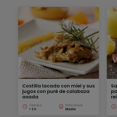
Costilla lacada con miel y sus
Sa
jugos con puré de calabaza
pa
asada
re
Tiempo
Dificultad
> 2 h
Media