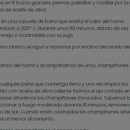
en 8 trozos grandes, piernas, paletillas y costillar por la
 de aceite de oliva.
n una cazuela de barro que resista el calor del horno.
lentado a 200º C durante unos 60 minutos, dando de vez
onejo y rociándoles con su jugo.
ino blanco, el agua y rociamos por encima del asado de
acamos del horno y acompañamos de unos champiñones 
alquier parte que contenga tierra y una vez limpios los
én con aceite de oliva caliente freímos el ajo cortado e
rarse añadimos los champiñones troceados. Tapamos l
cocinar a fuego moderado durante 10 minutos, removie
o de sal. Cuando estén cocinados los champiñones añ
os un hervor al conjunto.