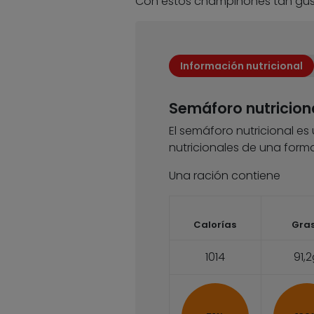
Con estos champiñones tan gu
Información nutricional
Semáforo nutricion
El semáforo nutricional es
nutricionales de una forma
Una ración contiene
Calorías
Gra
1014
91,