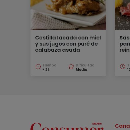
Costilla lacada con miel
Sas
y sus jugos con puré de
par
calabaza asada
rein
Tiempo
Dificultad
T
> 2 h
Media
1
Cana