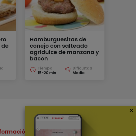
ro
Hamburguesitas de
 de
conejo con salteado
agridulce de manzana y
bacon
ad
Tiempo
Dificultad
15-20 min
Media
×
formación
Nuestras Apps