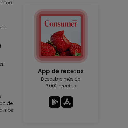
 mitad.
 en
l
al
App de recetas
Descubre más de
6.000 recetas
n
a
ndo de
adimos