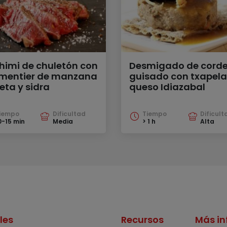
himi de chuletón con
Desmigado de corde
mentier de manzana
guisado con txapela
eta y sidra
queso Idiazabal
iempo
Dificultad
Tiempo
Dificult
0-15 min
Media
> 1 h
Alta
les
Recursos
Más in