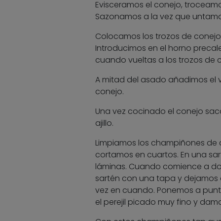
Evisceramos el conejo, troceamos 
Sazonamos a la vez que untamos
Colocamos los trozos de conejo e
Introducimos en el horno preca
cuando vueltas a los trozos de c
A mitad del asado añadimos el v
conejo.
Una vez cocinado el conejo s
ajillo.
Limpiamos los champiñones de cu
cortamos en cuartos. En una sart
láminas. Cuando comience a do
sartén con una tapa y dejamos 
vez en cuando. Ponemos a punt
el perejil picado muy fino y dam