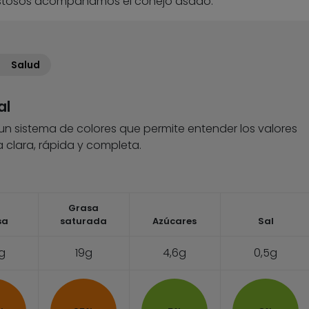
stosos acompañamos el conejo asado.
Salud
al
 un sistema de colores que permite entender los valores
 clara, rápida y completa.
Grasa
sa
saturada
Azúcares
Sal
2g
19g
4,6g
0,5g