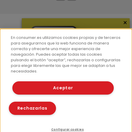
×
Más información
En consumer.es utilizamos cookies propias y de terceros
¿Quiénes somos?
para asegurarnos que la web funciona de manera
correcta y ofrecerte una mejor experiencia de
Hemeroteca
navegación. Puedes aceptar todas las cookies
Contacto
pulsando el botón “aceptar”, rechazarlas o configurarlas
para elegir libremente las que mejor se adaptan a tus
Prensa
necesidades.
Corpus Lingüístico Consumer
Aceptar
© Fundación EROSKI
Aviso legal
Políticas de privacidad
Rechazarlas
Políticas de cookies
Configurar cookies