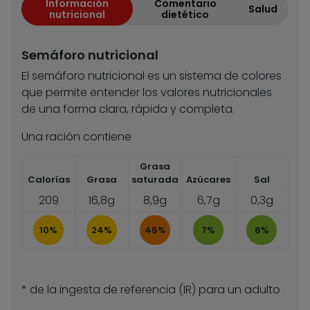
Información
Comentario
Salud
nutricional
dietético
Semáforo nutricional
El semáforo nutricional es un sistema de colores
que permite entender los valores nutricionales
de una forma clara, rápida y completa.
Una ración contiene
Grasa
Calorías
Grasa
saturada
Azúcares
Sal
209
16,8g
8,9g
6,7g
0,3g
10%
24%
45%
7%
6%
* de la ingesta de referencia (IR) para un adulto