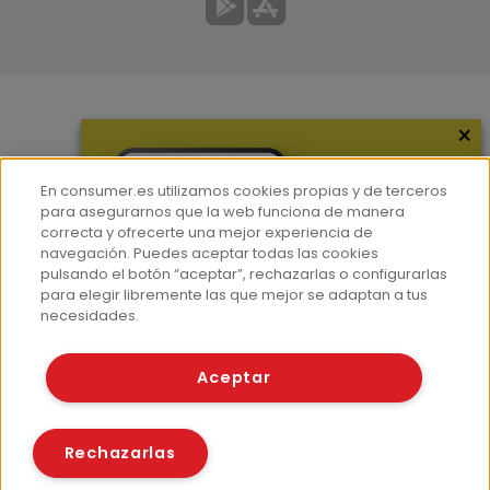
×
Más información
¿Quiénes somos?
En consumer.es utilizamos cookies propias y de terceros
Hemeroteca
para asegurarnos que la web funciona de manera
correcta y ofrecerte una mejor experiencia de
Contacto
navegación. Puedes aceptar todas las cookies
pulsando el botón “aceptar”, rechazarlas o configurarlas
Prensa
para elegir libremente las que mejor se adaptan a tus
Corpus Lingüístico Consumer
necesidades.
© Fundación EROSKI
Aceptar
Aviso legal
Políticas de privacidad
Políticas de cookies
Rechazarlas