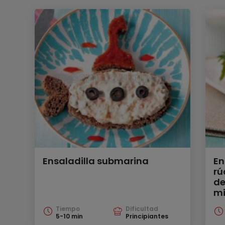
Ensaladilla submarina
En
rú
de
mi
Tiempo
Dificultad
5-10 min
Principiantes