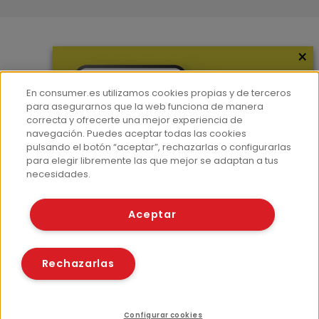
×
Más información
¿Quiénes somos?
En consumer.es utilizamos cookies propias y de terceros
Hemeroteca
para asegurarnos que la web funciona de manera
correcta y ofrecerte una mejor experiencia de
Contacto
navegación. Puedes aceptar todas las cookies
pulsando el botón “aceptar”, rechazarlas o configurarlas
Prensa
para elegir libremente las que mejor se adaptan a tus
Corpus Lingüístico Consumer
necesidades.
© Fundación EROSKI
Aceptar
Aviso legal
Políticas de privacidad
Políticas de cookies
Rechazarlas
Configurar cookies