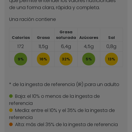
que permite entender los valores nutricionales
de una forma clara, rápida y completa.
Una ración contiene
Grasa
Calorías
Grasa
saturada
Azúcares
Sal
172
11,5g
6,4g
4,5g
0,8g
9%
16%
32%
5%
13%
* de la ingesta de referencia (IR) para un adulto
Baja:
el 10% o menos de la ingesta de
referencia
Media:
entre el 10% y el 35% de la ingesta de
referencia
Alta:
más del 35% de la ingesta de referencia