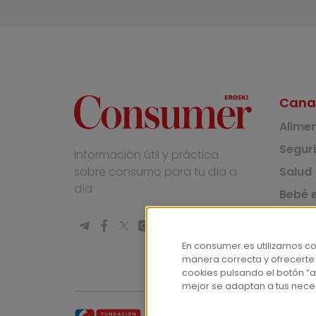
Cana
Alime
Segur
Información útil y práctica
Salud
sobre consumo para tu día a
día
Bebé e
Medio
Socie
En consumer.es utilizamos c
manera correcta y ofrecerte
Masco
cookies pulsando el botón “a
mejor se adaptan a tus nece