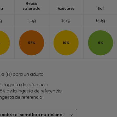
Grasa
sa
saturada
Azúcares
Sal
4g
11,5g
8,7g
0,6g
%
57%
10%
9%
ia (IR) para un adulto
la ingesta de referencia
 35% de la ingesta de referencia
ingesta de referencia
 sobre el semáforo nutricional