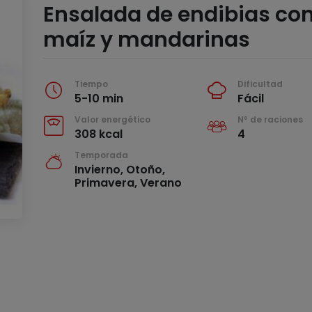
Ensalada de endibias co
maíz y mandarinas
Tiempo
Dificultad
5-10 min
Fácil
Valor energético
Nº de raciones
308 kcal
4
Temporada
Invierno, Otoño,
Primavera, Verano