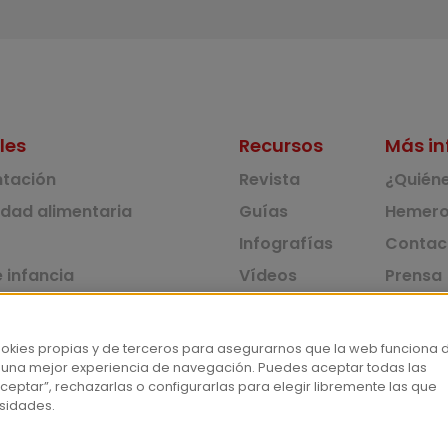
les
Recursos
Más in
ntación
Revista
¿Quién
idad alimentaria
Guías
Hemero
Infografías
Contac
 infancia
Vídeos
Prensa
 ambiente y solidaridad
Monográficos
Corpus 
Consu
dad y consumo
ookies propias y de terceros para asegurarnos que la web funciona 
 una mejor experiencia de navegación. Puedes aceptar todas las
tas
ceptar”, rechazarlas o configurarlas para elegir libremente las que
sidades.