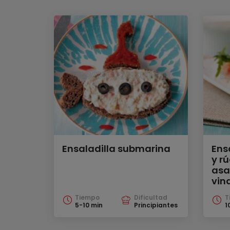
Ensaladilla submarina
Ens
y r
asa
vin
Tiempo
Dificultad
T
5-10 min
Principiantes
1