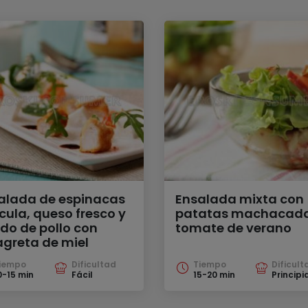
alada de espinacas
Ensalada mixta con
úcula, queso fresco y
patatas machacada
do de pollo con
tomate de verano
agreta de miel
iempo
Dificultad
Tiempo
Dificult
0-15 min
Fácil
15-20 min
Principi