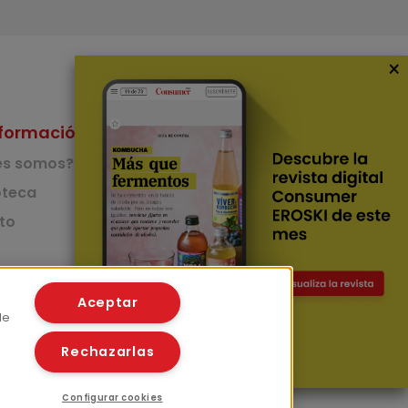
×
formación
Nuestras Apps
es somos?
App de recetas
teca
to
App del Camino de
Santiago
Lingüístico
mer
Aceptar
de
Rechazarlas
Configurar cookies