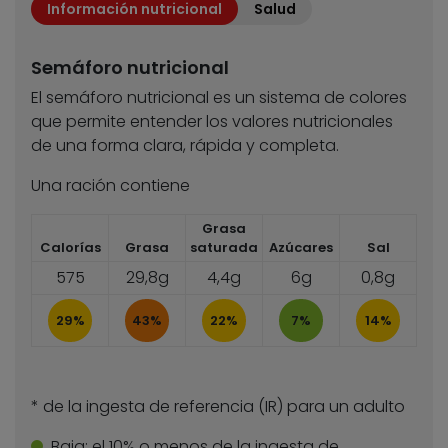
Información nutricional
Salud
Semáforo nutricional
El semáforo nutricional es un sistema de colores
que permite entender los valores nutricionales
de una forma clara, rápida y completa.
Una ración contiene
Grasa
Calorías
Grasa
saturada
Azúcares
Sal
575
29,8g
4,4g
6g
0,8g
29%
43%
22%
7%
14%
* de la ingesta de referencia (IR) para un adulto
Baja:
el 10% o menos de la ingesta de