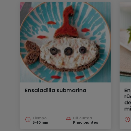
Ensaladilla submarina
En
rú
de
mi
Tiempo
Dificultad
5-10 min
Principiantes