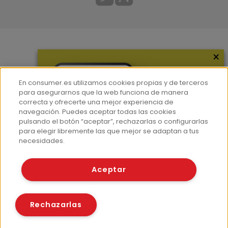
×
Más información
¿Quiénes somos?
En consumer.es utilizamos cookies propias y de terceros
Hemeroteca
para asegurarnos que la web funciona de manera
correcta y ofrecerte una mejor experiencia de
Contacto
navegación. Puedes aceptar todas las cookies
pulsando el botón “aceptar”, rechazarlas o configurarlas
Prensa
para elegir libremente las que mejor se adaptan a tus
Corpus Lingüístico Consumer
necesidades.
© Fundación EROSKI
Aceptar
Aviso legal
Políticas de privacidad
Políticas de cookies
Rechazarlas