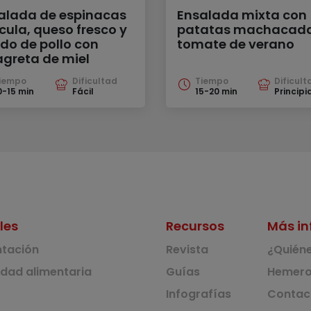
alada de espinacas
Ensalada mixta con
úcula, queso fresco y
patatas machacada
do de pollo con
tomate de verano
agreta de miel
iempo
Dificultad
Tiempo
Dificult
0-15 min
Fácil
15-20 min
Principi
les
Recursos
Más in
ntación
Revista
¿Quién
idad alimentaria
Guías
Hemero
Infografías
Contac