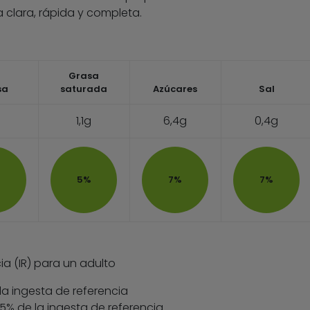
 clara, rápida y completa.
Grasa
sa
saturada
Azúcares
Sal
1,1g
6,4g
0,4g
5%
7%
7%
ia (IR) para un adulto
la ingesta de referencia
 35% de la ingesta de referencia