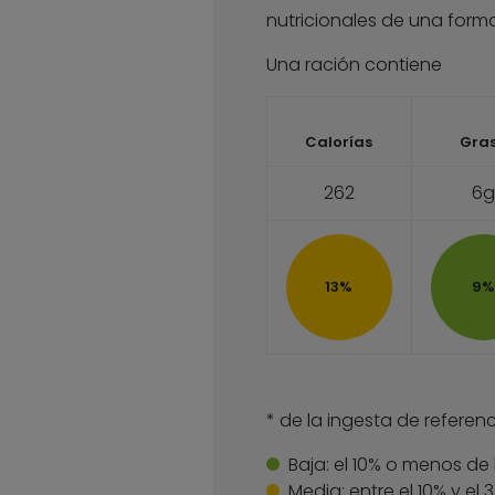
nutricionales de una forma
Una ración contiene
Calorías
Gra
262
6g
13%
9%
* de la ingesta de referenc
Baja:
el 10% o menos de 
Media:
entre el 10% y el