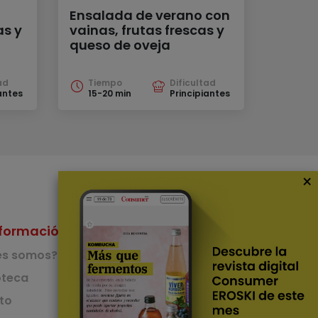
Ensalada de verano con
s y
vainas, frutas frescas y
queso de oveja
ad
Tiempo
Dificultad
antes
15-20 min
Principiantes
×
formación
Nuestras Apps
es somos?
App de recetas
teca
to