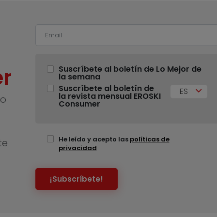
r
Suscríbete al boletín de Lo Mejor de
la semana
Suscríbete al boletín de
ES
la revista mensual EROSKI
no
Consumer
He leído y acepto las
políticas de
te
privacidad
¡Subscríbete!