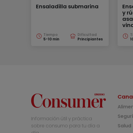
Ensaladilla submarina
Ens
y r
asa
vin
Tiempo
Dificultad
T
5-10 min
Principiantes
1
Cana
Alime
Segur
Información útil y práctica
Salud
sobre consumo para tu día a
día