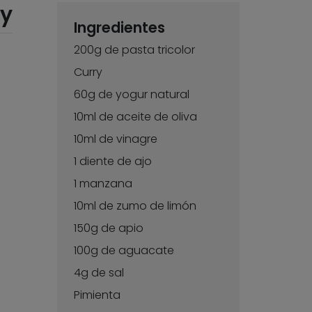
ry
Ingredientes
200g de pasta tricolor
Curry
60g de yogur natural
10ml de aceite de oliva
10ml de vinagre
1 diente de ajo
1 manzana
10ml de zumo de limón
150g de apio
100g de aguacate
4g de sal
Pimienta