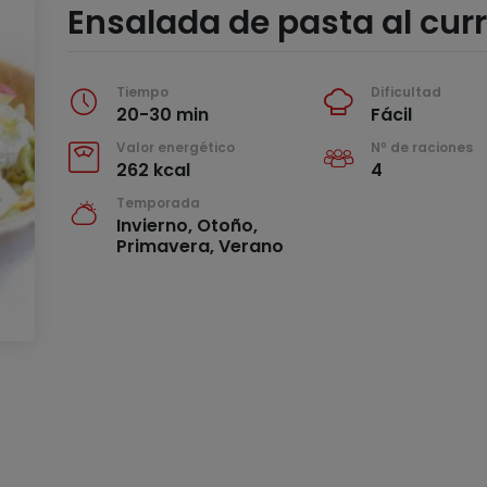
Ensalada de pasta al cur
Tiempo
Dificultad
20-30 min
Fácil
Valor energético
Nº de raciones
262 kcal
4
Temporada
Invierno, Otoño,
Primavera, Verano