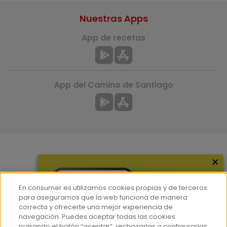
Nuestras Apps
App de recetas
App del Camino de Santiago
×
Más información
¿Quiénes somos?
En consumer.es utilizamos cookies propias y de terceros
Hemeroteca
para asegurarnos que la web funciona de manera
correcta y ofrecerte una mejor experiencia de
Contacto
navegación. Puedes aceptar todas las cookies
pulsando el botón “aceptar”, rechazarlas o configurarlas