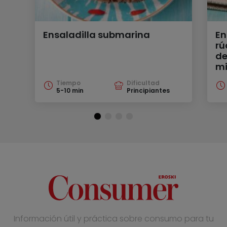
Ensaladilla submarina
En
rú
de
mi
Tiempo
Dificultad
5-10 min
Principiantes
Información útil y práctica sobre consumo para tu