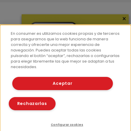
×
Más información
¿Quiénes somos?
En consumer.es utilizamos cookies propias y de terceros
Hemeroteca
para asegurarnos que la web funciona de manera
correcta y ofrecerte una mejor experiencia de
Contacto
navegación. Puedes aceptar todas las cookies
pulsando el botón “aceptar”, rechazarlas o configurarlas
Prensa
para elegir libremente las que mejor se adaptan a tus
Corpus Lingüístico Consumer
necesidades.
© Fundación EROSKI
Aceptar
Aviso legal
Políticas de privacidad
Políticas de cookies
Rechazarlas
Configurar cookies