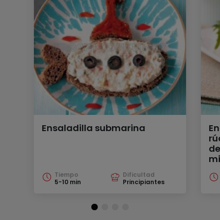
Ensaladilla submarina
En
rú
de
mi
Tiempo
Dificultad
5-10 min
Principiantes