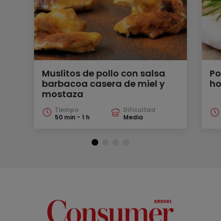
Muslitos de pollo con salsa
Po
barbacoa casera de miel y
ho
mostaza
Tiempo
Dificultad
50 min - 1 h
Media