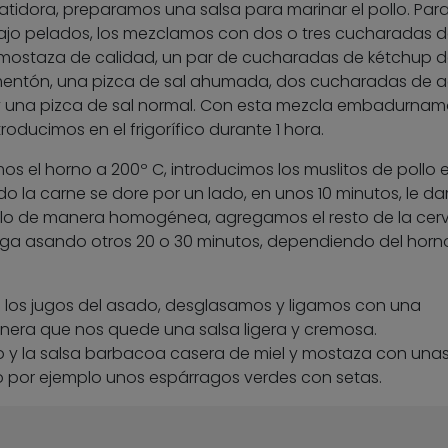
tidora, preparamos una salsa para marinar el pollo. Para 
 ajo pelados, los mezclamos con dos o tres cucharadas d
 mostaza de calidad, un par de cucharadas de kétchup 
mentón, una pizca de sal ahumada, dos cucharadas de a
a y una pizca de sal normal. Con esta mezcla embadurnam
roducimos en el frigorífico durante 1 hora.
 el horno a 200º C, introducimos los muslitos de pollo e
o la carne se dore por un lado, en unos 10 minutos, le d
pollo de manera homogénea, agregamos el resto de la cer
iga asando otros 20 o 30 minutos, dependiendo del horn
los jugos del asado, desglasamos y ligamos con una
era que nos quede una salsa ligera y cremosa.
y la salsa barbacoa casera de miel y mostaza con una
mo por ejemplo unos espárragos verdes con setas.