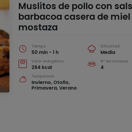
Muslitos de pollo con sal
barbacoa casera de miel
mostaza
Tiempo
Dificultad
50 min - 1 h
Media
Valor energético
Nº de raciones
264 kcal
4
Temporada
Invierno, Otoño,
Primavera, Verano