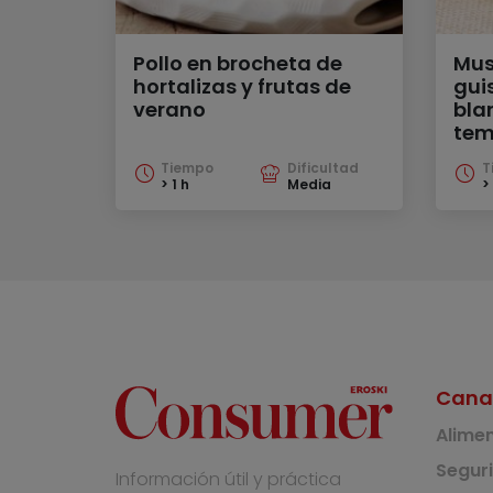
Pollo en brocheta de
Mus
hortalizas y frutas de
gui
verano
bla
tem
Tiempo
Dificultad
T
> 1 h
Media
> 
Cana
Alime
Segur
Información útil y práctica