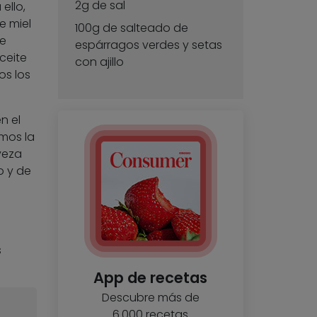
2g de sal
ello,
e miel
100g de salteado de
de
espárragos verdes y setas
ceite
con ajillo
os los
n el
amos la
veza
o y de
s
App de recetas
Descubre más de
6.000 recetas