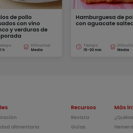
los de pollo
Hamburguesa de pol
sados con vino
con aguacate salte
nco y verduras de
porada
iempo
Dificultad
Tiempo
Dificult
1 h
Media
15-20 min
Media
les
Recursos
Más in
ntación
Revista
¿Quién
idad alimentaria
Guías
Hemero