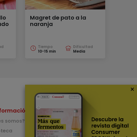
lo
Magret de pato a la
ado
naranja
ad
Tiempo
Dificultad
10-15 min
Media
×
formación
Nuestras Apps
es somos?
App de recetas
teca