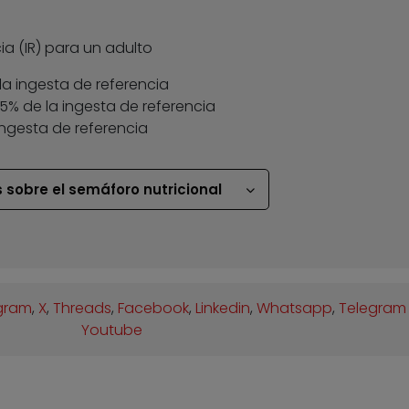
ia (IR) para un adulto
la ingesta de referencia
 35% de la ingesta de referencia
ingesta de referencia
 sobre el semáforo nutricional
gram
,
X
,
Threads
,
Facebook
,
Linkedin
,
Whatsapp
,
Telegram
Youtube