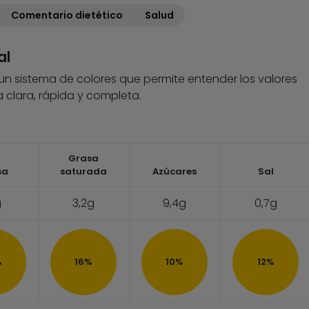
Comentario dietético
Salud
al
 un sistema de colores que permite entender los valores
 clara, rápida y completa.
Grasa
sa
saturada
Azúcares
Sal
g
3,2g
9,4g
0,7g
%
16%
10%
12%