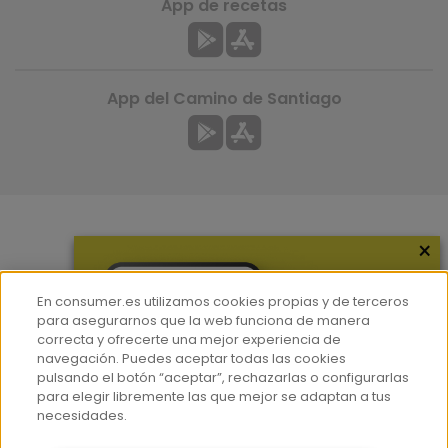
App de recetas
App del Camino de Santiago
×
Más información
¿Quiénes somos?
En consumer.es utilizamos cookies propias y de terceros
Hemeroteca
para asegurarnos que la web funciona de manera
correcta y ofrecerte una mejor experiencia de
Contacto
navegación. Puedes aceptar todas las cookies
pulsando el botón “aceptar”, rechazarlas o configurarlas
Prensa
para elegir libremente las que mejor se adaptan a tus
Corpus Lingüístico Consumer
necesidades.