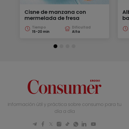
Cisne de manzana con
Al
mermelada de fresa
ba
Tiempo
Dificultad
15-20 min
Alta
Información útil y práctica sobre consumo para tu
día a día