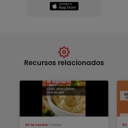
Recursos relacionados
En la cocina
Vídeo
En