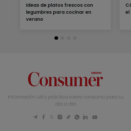
Ideas de platos frescos con
C
legumbres para cocinar en
el
verano
Información útil y práctica sobre consumo para tu
día a día