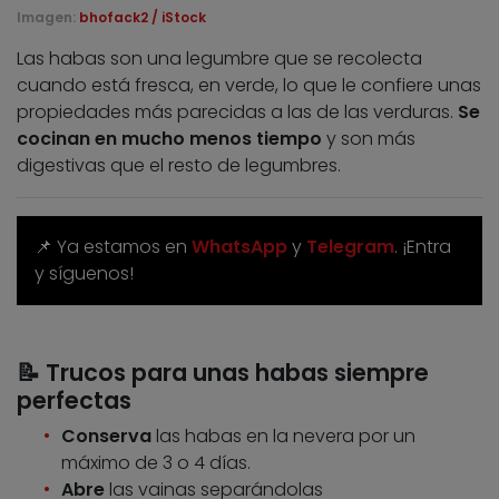
Imagen:
bhofack2 / iStock
Las habas son una legumbre que se recolecta
cuando está fresca, en verde, lo que le confiere unas
propiedades más parecidas a las de las verduras.
Se
cocinan en mucho menos tiempo
y son más
digestivas que el resto de legumbres.
📌 Ya estamos en
WhatsApp
y
Telegram
. ¡Entra
y síguenos!
📝 Trucos para unas habas siempre
perfectas
Conserva
las habas en la nevera por un
máximo de 3 o 4 días.
Abre
las vainas separándolas