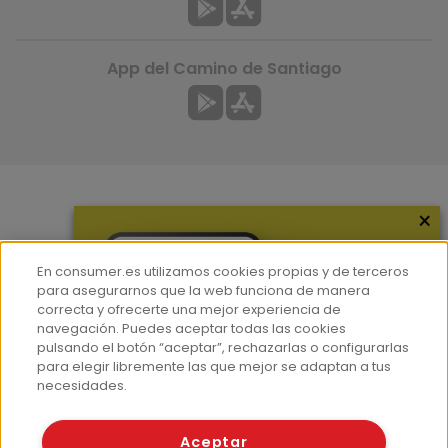
App del Camino de Santiago
×
Más información
¿Quiénes somos?
En consumer.es utilizamos cookies propias y de terceros
Hemeroteca
para asegurarnos que la web funciona de manera
correcta y ofrecerte una mejor experiencia de
Contacto
navegación. Puedes aceptar todas las cookies
pulsando el botón “aceptar”, rechazarlas o configurarlas
Prensa
para elegir libremente las que mejor se adaptan a tus
Corpus Lingüístico Consumer
necesidades.
© Fundación EROSKI
Aceptar