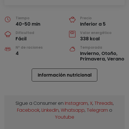
Tiempo
Precio
40-50 min
Inferior a 5
Dificultad
Valor energético
Fácil
338 kcal
Nº de raciones
Temporada
4
Invierno, Otoño,
Primavera, Verano
Información nutricional
Sigue a Consumer en
Instagram
,
X
,
Threads
,
Facebook
,
Linkedin
,
Whatsapp
,
Telegram
o
Youtube