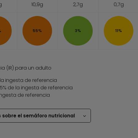
g
10,9g
2,7g
0,7g
%
55%
3%
11%
ia (IR) para un adulto
la ingesta de referencia
 35% de la ingesta de referencia
ingesta de referencia
 sobre el semáforo nutricional