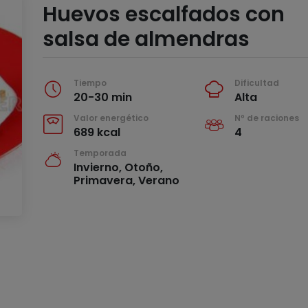
Huevos escalfados con
salsa de almendras
Tiempo
Dificultad
20-30 min
Alta
Valor energético
Nº de raciones
689 kcal
4
Temporada
Invierno, Otoño,
Primavera, Verano