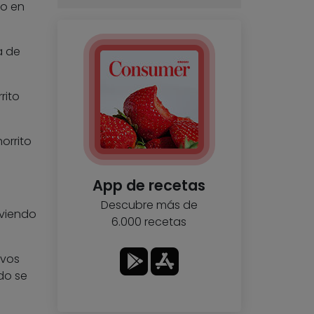
do en
a de
rito
orrito
App de recetas
Descubre más de
rviendo
6.000 recetas
evos
do se