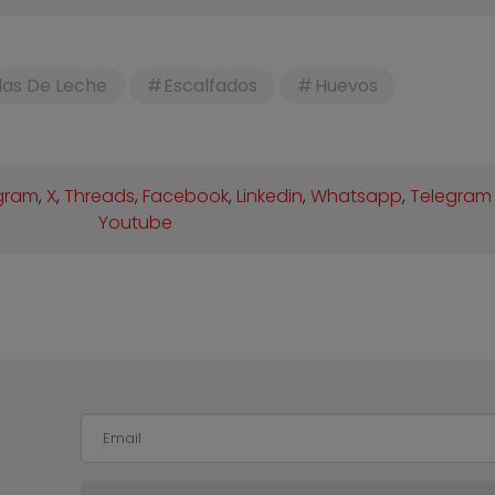
as De Leche
Escalfados
Huevos
gram
,
X
,
Threads
,
Facebook
,
Linkedin
,
Whatsapp
,
Telegram
Youtube