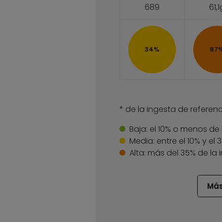
689
61,1
34%
87
* de la ingesta de referenc
Baja:
el 10% o menos de 
Media:
entre el 10% y el
Alta:
más del 35% de la 
Más