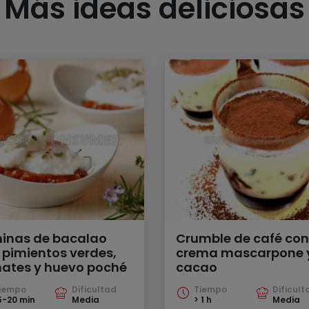
Más ideas deliciosas
inas de bacalao
Crumble de café con
 pimientos verdes,
crema mascarpone 
ates y huevo poché
cacao
iempo
Dificultad
Tiempo
Dificult
5-20 min
Media
> 1 h
Media