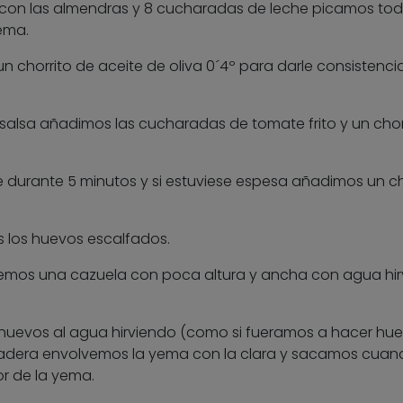
o con las almendras y 8 cucharadas de leche picamos to
ema.
un chorrito de aceite de oliva 0´4º para darle consistenci
alsa añadimos las cucharadas de tomate frito y un chor
durante 5 minutos y si estuviese espesa añadimos un ch
los huevos escalfados.
nemos una cazuela con poca altura y ancha con agua hi
 huevos al agua hirviendo (como si fueramos a hacer hu
madera envolvemos la yema con la clara y sacamos cuan
r de la yema.