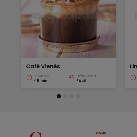
Café Vienés
L
Tiempo
Dificultad
< 5 min
Fácil