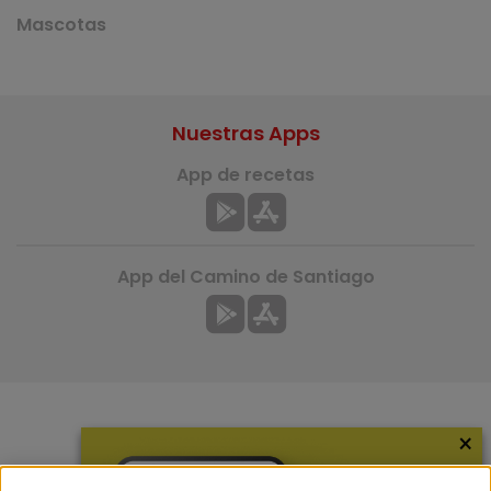
Mascotas
Nuestras Apps
App de recetas
App del Camino de Santiago
×
Más información
¿Quiénes somos?