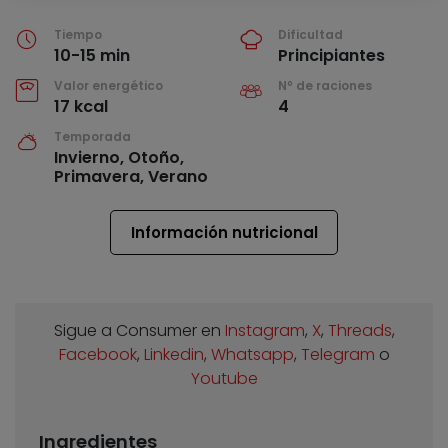
Tiempo
Dificultad
10-15 min
Principiantes
Valor energético
Nº de raciones
17 kcal
4
Temporada
Invierno, Otoño,
Primavera, Verano
Información nutricional
Sigue a Consumer en
Instagram
,
X
,
Threads
,
Facebook
,
Linkedin
,
Whatsapp
,
Telegram
o
Youtube
Ingredientes